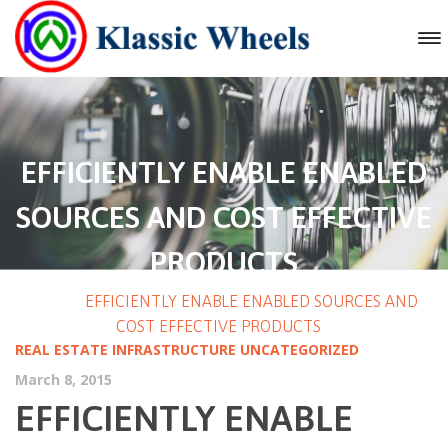
EFFICIENTLY ENABLE ENABLED
SOURCES AND COST EFFECTIVE
PRODUCTS
HOME
/
EFFICIENTLY ENABLE ENABLED SOURCES AND
COST EFFECTIVE PRODUCTS
REAL ESTATE INFRASTRUCTURE
UNCATEGORIZED
March 8, 2015
EFFICIENTLY ENABLE